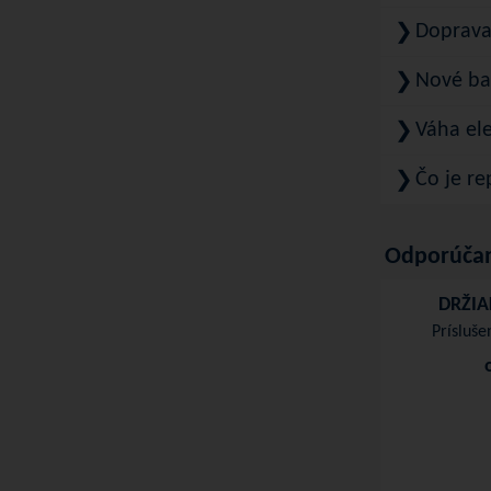
Doprava 
❯
Nové bat
❯
Váha ele
❯
Čo je r
❯
Odporúčan
DRŽIA
Prísluše