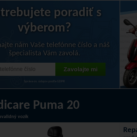
trebujete poradiť s
výberom?
ajte nám Vaše telefónne číslo a náš
špecialista Vám zavolá.
Správa os. údajov podľa GDPR
icare Puma 20
nvalidný vozík
Rep