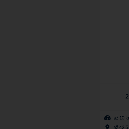
2
až 10 
až 42,5