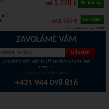
kt:
1.770 €
od
Do košíka
ní
Do košíka
2.550 €
t:
od
Ceny uvedené vrátane 5% DPH
ZAVOLÁME VÁM
Zanechajte nám Vaše telefónne číslo a my sa Vám
ozveme.
Správa os. údajov podľa GDPR
+421 944 098 816