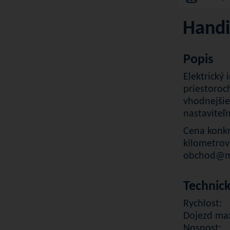
Handi
Popis
Elektrický
priestoroc
vhodnejšie
nastaviteľn
Cena konkr
kilometrov
obchod@me
Technic
Rychlost:
Dojezd max
Nosnost: