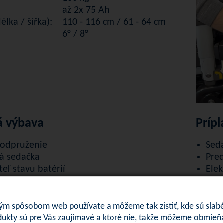
až 2x 75 Ah
lka / šířka):
110 - 116 cm / 61 - 64 cm
6° / 8°
á výbava
Príp
 odpruženie
Sed
á sedačka
Pred
eľ stavu batérií
Elek
eľná šírka sedu
Elek
eľná hĺbka sedu
Zme
ateľná chrbtová opierka
Sme
 spôsobom web používate a môžeme tak zistiť, kde sú slabé m
né batérie
Pol
ukty sú pre Vás zaujímavé a ktoré nie, takže môžeme obmieňa