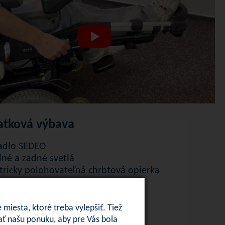
latková výbava
adlo SEDEO
né a zadné svetlá
tricky polohovateľná chrbtová opierka
tricky nastaviteľná výška sedla
na ovládania
rové svetlá
iesta, ktoré treba vylepšiť. Tiež
ohovanie uhla sedu
ť našu ponuku, aby pre Vás bola