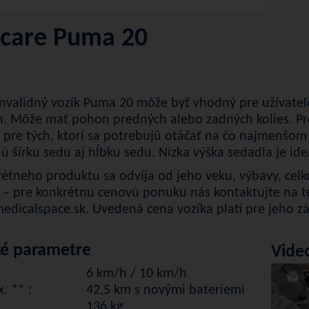
care Puma 20
 invalidný vozík Puma 20 môže byť vhodný pre užívateľo
h. Môže mať pohon predných alebo zadných kolies. Pr
 pre tých, ktorí sa potrebujú otáčať na čo najmenšom p
ú šírku sedu aj hĺbku sedu. Nízka výška sedadla je ide
étneho produktu sa odvíja od jeho veku, výbavy, cel
 – pre konkrétnu cenovú ponuku nás kontaktujte na t
dicalspace.sk
. Uvedená cena vozíka platí pre jeho z
ké parametre
Vide
6 km/h / 10 km/h
. ** :
42,5 km s novými bateriemi
136 kg