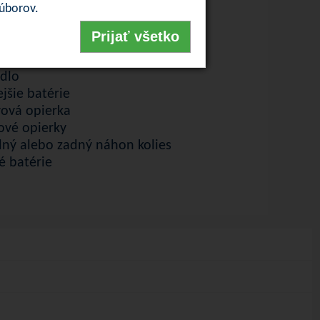
ia plachta
súborov.
tricky polohovateľné stúpačky
Prijať všetko
tricky nastaviteľný uhol sedu
ak na palice
adlo
ejšie batérie
vová opierka
ové opierky
dný alebo zadný náhon kolies
é batérie