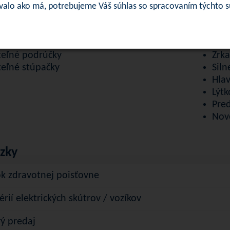
ka
Kryc
ovalo ako má, potrebujeme Váš súhlas so spracovaním týchto 
na nabíjačka
Elek
trál
Elek
 – regulovateľná
Drži
eľné podrúčky
Zrk
eľné stúpačky
Siln
Hla
Lýtk
Pre
Nov
ázky
ok zdravotnej poisťovne
érií elektrických skútrov / vozíkov
ý predaj