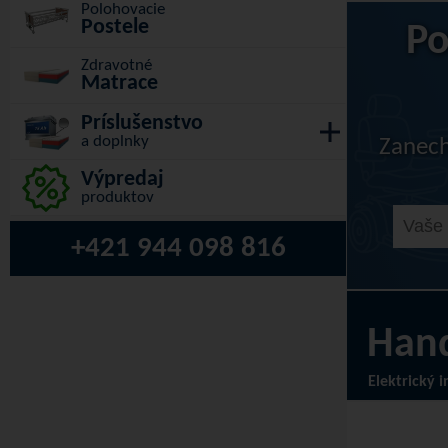
Polohovacie
postele
Po
Zdravotné
matrace
Príslušenstvo
a doplnky
Zanech
Výpredaj
produktov
+421 944 098 816
Hand
Elektrický i