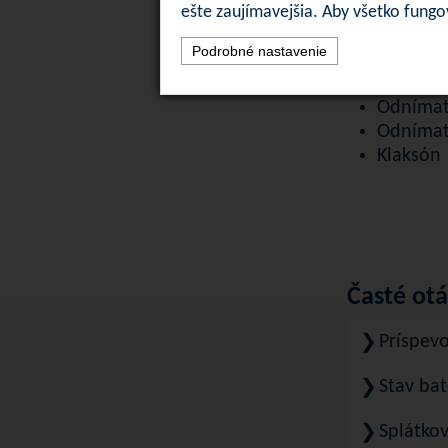
Spiatoč
ešte zaujímavejšia. Aby všetko fung
Originál
Podrobné nastavenie
Mód neu
Rýchlosť
Odnímat
Odnímat
Klaksón
Časté ot
Príspev
❯
Stav bat
❯
Splátkov
❯