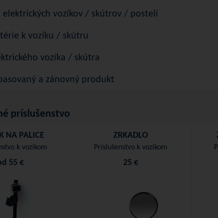
elektrických vozíkov / skútrov / postelí
érie k vozíku / skútru
ktrického vozíka / skútra
epasovaný a zánovný produkt
é príslušenstvo
K NA PALICE
ZRKADLO
nstvo k vozíkom
Príslušenstvo k vozíkom
P
od
55 €
25 €