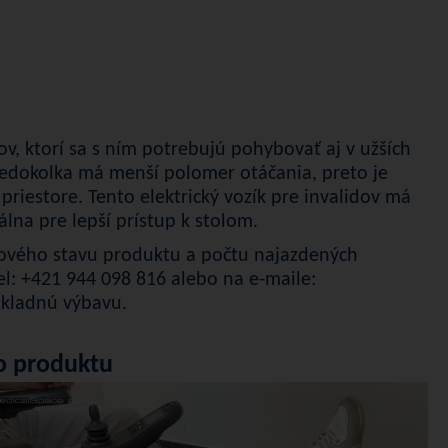
v, ktorí sa s ním potrebujú pohybovať aj v užších
edokolka má menší polomer otáčania, preto je
riestore. Tento elektrický vozík pre invalidov má
álna pre lepší prístup k stolom.
kového stavu produktu a počtu najazdených
el:
+421 944 098 816
alebo na e-maile:
ákladnú výbavu.
o produktu