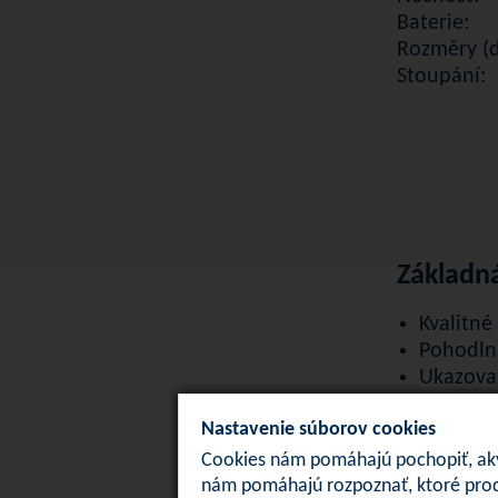
Baterie:
Rozměry (dé
Stoupání:
Základn
Kvalitné
Pohodln
Ukazovat
Nastavit
Nastavenie súborov cookies
Nastavit
Polohov
Cookies nám pomáhajú pochopiť, akým
Premera
nám pomáhajú rozpoznať, ktoré prod