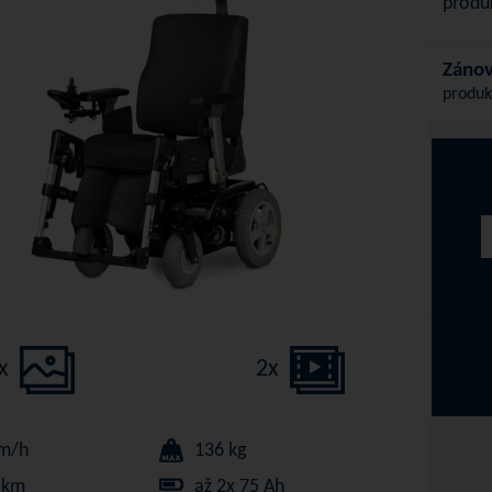
produ
Zánov
produk
x
2x
km/h
136 kg
 km
až 2x 75 Ah