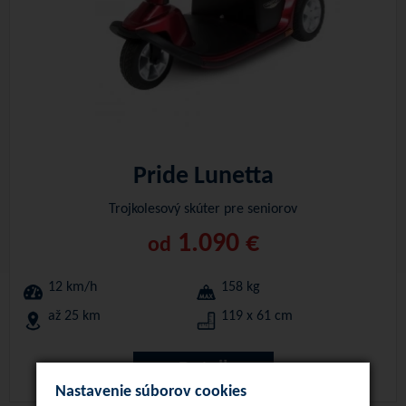
Pride Lunetta
Trojkolesový skúter pre seniorov
1.090 €
od
12 km/h
158 kg
až 25 km
119 x 61 cm
Detail
Nastavenie súborov cookies