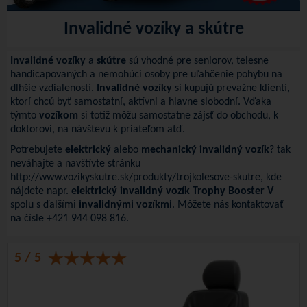
Invalidné vozíky a skútre
Invalidné vozíky
a
skútre
sú vhodné pre seniorov, telesne
handicapovaných a nemohúci osoby pre uľahčenie pohybu na
dlhšie vzdialenosti.
Invalidné vozíky
si kupujú prevažne klienti,
ktorí chcú byť samostatní, aktívni a hlavne slobodní. Vďaka
týmto
vozíkom
si totiž môžu samostatne zájsť do obchodu, k
doktorovi, na návštevu k priateľom atď.
Potrebujete
elektrický
alebo
mechanický invalidný vozík
? tak
neváhajte a navštívte stránku
http://www.vozikyskutre.sk/produkty/trojkolesove-skutre
, kde
nájdete napr.
elektrický invalidný vozík Trophy Booster V
spolu s ďalšími
invalidnými vozíkmi
. Môžete nás kontaktovať
na čísle +421 944 098 816.
5 / 5