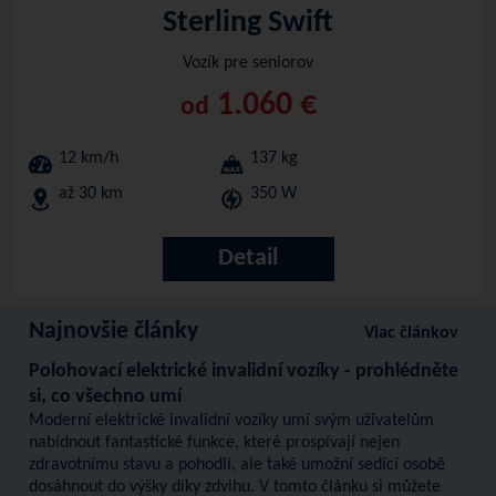
Sterling Swift
Vozík pre seniorov
1.060 €
od
12 km/h
137 kg
až 30 km
350 W
Detail
Najnovšie články
Viac článkov
Polohovací elektrické invalidní vozíky - prohlédněte
si, co všechno umí
Moderní elektrické invalidní vozíky umí svým uživatelům
nabídnout fantastické funkce, které prospívají nejen
zdravotnímu stavu a pohodlí, ale také umožní sedící osobě
dosáhnout do výšky díky zdvihu. V tomto článku si můžete