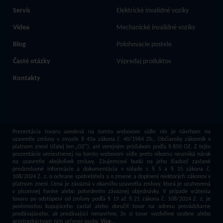
Servis
Elektrické invalidné vozíky
Videa
Mechanické invalidné vozíky
Blog
Polohovacie postele
Časté otázky
Výpredaj produktov
Kontakty
Prezentácia tovaru uvedená na tomto webovom sídle nie je návrhom na
uzavretie zmluvy v zmysle § 43a zákona č. 40/1964 Zb., Občiansky zákonník v
platnom znení (ďalej len „OZ“), ani verejným prísľubom podľa § 850 OZ. Z tejto
prezentácie umiestnenej na tomto webovom sídle preto nikomu nevzniká nárok
na uzavretie akejkoľvek zmluvy. Záujemcovi budú na jeho žiadosť zaslané
predzmluvné informácie a dokumentácia v súlade s § 5 a § 15 zákona č.
108/2024 Z. z. o ochrane spotrebiteľa a o zmene a doplnení niektorých zákonov v
platnom znení. Cena je záväzná v okamihu uzavretia zmluvy, ktorá je uzatvorená
v písomnej forme alebo potvrdením záväznej objednávky. V prípade vrátenia
tovaru po odstúpení od zmluvy podľa § 19 až § 21 zákona č. 108/2024 Z. z. je
povinnosťou kupujúceho zaslať alebo doručiť tovar na adresu prevádzkarne
predávajúceho, ak predávajúci nenavrhne, že si tovar vyzdvihne osobne alebo
prostredníctvom ním určenej osoby.