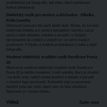
prohlédnout jak fotografie, tak videa, která polohovací
funkce představují.
Elektrický vozík pro seniory a důchodce - tříkolka
Pride Lunetta
Otestovali jsme pro Vás další skvělí skútr. Přesto, že má tato
elektrická tříkolka pro seniory kompaktní rozměry, což je
samo o sobě výhodné, zvládne si poradit i s různými
nerovnostmi na cestách a vytočit se i ve velmi malých
prostorech. V článku si můžete prohlédnout 2 videa a další
fotografie.
Moderní elektrický invalidní vozík Handicare Puma
20
Všestranný moderní elektrický invalidní vozík Handicare
Puma 20 je dalším modelem z naší nabídky, který je vhodný
i na delší cesty, nabízí vysoký komfort a dokáže si poradit
s různými typy nerovností. Rozhodně stojí za pozornost.
Natočili jsme pár videí, které vám ho lépe představí.
Naleznete je v tomto článku.
Videá
Ďalšie videá